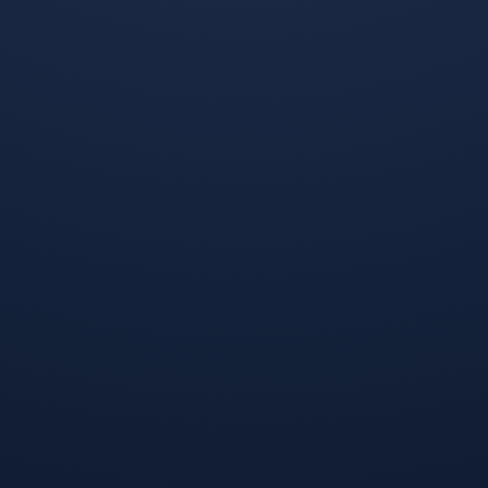
与智慧，他不是一个人在战斗，整支球队都在为彼此奔跑。”
保加利亚主帅则一脸沮丧：“我们试图控制比赛节奏，但摩洛哥的反击
实在太快了，他们的前场球员速度与技术兼备，我们根本来不及回
防，这是一个痛苦的夜晚。”
对于一支志在冲击世界杯八强甚至四强的摩洛哥而言,这场碾压式的胜
利无疑为他们的征程注入了强大的信心，萨内与齐耶赫、恩-内斯里组
成的攻击线，拥有着令人生畏的速度与创造力，更重要的是，团队防