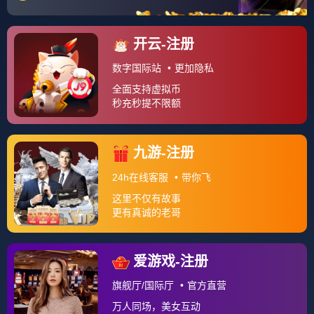
足球的魅力便在这片绿茵场上淋漓尽致地绽放，2026年世界杯小组赛
D组迎来了一场备受瞩目的豪门对决——摩洛哥对阵保加利亚，在这
场被球迷戏称为“沙漠铁骑对话东欧雄鹰”的较量中，摩洛哥凭借萨内
下半场第78分钟的致命一击，以2:0完胜对手，而在数据层面，更是一
场彻底的碾压。
开赛前,外界对这场比赛的预测充满分歧，一方是近年来异军突起的北
非劲旅摩洛哥，拥有堪称欧洲豪门级别的中前场阵容；另一方则是底
蕴深厚、曾在1994年世界杯震惊世界的保加利亚，当哨声吹响的那一
刻，摩洛人用铁蹄踏碎了所有质疑。
比赛从一开始就进入摩洛哥的节奏,他们的快速反击成为全场最具杀伤
力的武器，第12分钟，保加利亚的一次角球进攻被破坏，摩洛哥中后
卫阿格尔德迅速将球解围至中场，边锋齐耶赫如同猎豹般启动，在对
方半场完成了一次教科书式的推进，保加利亚的防守阵型尚未落位，
齐耶赫便已经精准地将球转移到左路，套上的马兹拉维低平球传中，
中路包抄的恩-内斯里率先破门，1:0，摩洛哥取得梦幻开局，从丢球
到完成反击进球，仅耗时12秒，奔跑距离接近80米，传球三次，堪称
世界杯历史上经典的快速反击案例之一。