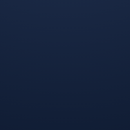
易边再战，瑞士队孤注一掷，换上了恩博洛等攻击手，试图掀起反
扑，但今天的捷克队，在阿诺德的带领下，防线固若金汤，阿诺德不
仅在进攻端是利刃，在防守端也积极参与回防，甚至多次在后场完成
关键抢断，他的跑动范围覆盖了整个中场，哪里有险情,哪里就有他的
身影。
比赛的高潮出现在第67分钟，阿诺德在中场后场断球后，直接开启个
人带球突进模式，他先是利用节奏变化过掉了上抢的扎卡，随后面对
瑞士中后卫阿坎吉的拦截，他连续做出两次踩单车的假动作，随后突
然将球拨向外线，利用爆发力强行超车，突入禁区后，面对出击的索
默，他冷静地选择了一记轻巧的挑射，皮球越过门将头顶，缓缓滚入
网窝，3:0！这是一记足以媲美马拉多纳式长驱直入的进球,彻底杀死
了比赛悬念。
整场比赛，阿诺德贡献了2粒进球和1次助攻，传球成功率高达91%，
关键传球4次，并完成了3次成功过人，赛后，官方毫无争议地将全场
最佳球员的奖项颁发给了他，媒体和球迷都疯狂了，他们称这场比赛
为“阿诺德的个人秀”，捷克完胜瑞士，表面上是一场团队的胜利，但
内在的灵魂,无疑是阿诺德那不可阻挡的火热状态。