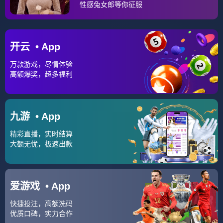
峰。
这仅仅是一个开始，瑞士队在丢球后显然加强了中场的逼抢力度，扎
卡和弗罗伊勒的组合开始频繁地对阿诺德进行包夹，但阿诺德的状态
之火热，已经到了令人咋舌的程度，他仿佛拥有预知能力一般，总能
在对手合围之前完成出球，或者利用脚下细腻的技术在人缝中钻出重
围，第34分钟，正是他的一次神来之笔,彻底击溃了瑞士人的心理防
线。