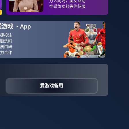
耀，意大利防守制胜击退喀麦隆
6
Number:1092
普遍认为这将是一场“矛与盾”的较量——喀麦隆拥有非洲雄
和结果，却让所有人看到了蓝衣军团在新时代的蜕变：一次
这场关键胜利,牢牢掌握了小组出线的主动权。
意大利的防线，尤其是左边路的突破，频频制造威胁，让意
，皮球稍稍偏出立柱,惊出意大利门将一身冷汗。