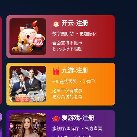
中文版
English