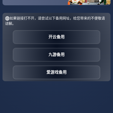
些数据背后，是一个正在书写传奇的球员，更重要的是，他的存在让
巴西队的进攻变得更加立体，以往桑巴军团常常陷入个人单打独斗的
怪圈，但奥斯梅恩作为支点,让整个进攻体系运转得如臂使指。
巴西战术革命：新桑巴足球的诞生
回顾巴西队在本届世界杯的表现，不难发现主教练在战术上的大胆革
新，过去几年，巴西足球一直试图在欧洲化的战术体系与传统的桑巴
风格之间寻找平衡，奥斯梅恩的归化，某种程度上成为这种平衡的催
化剂，他既有欧洲中锋的身体对抗和终结能力,又不失南美球员的灵性
与创造力。
本场比赛，巴西队的阵型在4-3-3和4-2-3-1之间灵活切换，当奥斯梅
恩顶在最前面时，他能够牵制对方两到三名后卫，为身后的维尼修
斯、拉菲尼亚创造空间，而当球队需要控制节奏时，他又能回撤接
应，成为中前场衔接的枢纽，这种战术灵活性,让美国队的防守始终疲
于奔命。
美国队主帅在赛后新闻发布会上坦言：“我们做了充分的准备，但奥斯
梅恩是不可防守的，他不仅自己能进球，还能让身边的每个人都变得