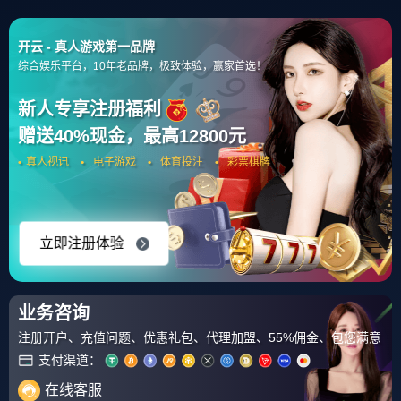
开云专注提供全球足球篮球赛事即时比分直播服务，kaiyun确保数据精准可靠。
中文版
English
Web navigation
Home
世界杯热点
Content
开云下载-桑巴军团震撼登场，奥斯梅恩独造三球，巴
西强势击败美国锁定E组头名
Publisher:开云世界杯2026
Time:2026-06-26
Number:929
2026年世界杯E组第二轮焦点战，在全球亿万球迷的注目下于洛杉矶
玫瑰碗球场落下帷幕，巴西队以4比1的悬殊比分击败东道主美国队，
不仅成功锁定小组头名出线资格，更向世界宣告了桑巴足球的强势回
归，而这场比赛真正的主角，却是来自尼日利亚的锋线巨星——维克