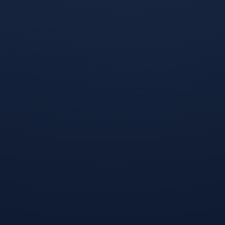
对于奥斯梅恩而言，2026年世界杯正在成为他职业生涯最耀眼的舞
台，当记者问及他的目标时，这位28岁的前锋眼中闪烁着坚定的光
芒：“我来这里不是为了证明什么，我是为了帮助巴西队赢得第六座世
界杯冠军，每一场比赛，我都会拼尽全力。”
这场焦点战，是巴西队的一次完美亮相，也是奥斯梅恩个人能力的集
中展现，当桑巴足球融入“非洲猎豹”的力量与速度，这支球队正在展