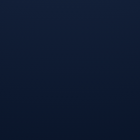
现，这位25岁的前锋正以令人瞠目的速度成长为世界足坛顶级攻击
手，许多评论员认为，努涅斯的全面性——兼具速度、力量、技术与
视野——让意大利的进攻体系拥有了更多维度的选择。
当终场哨声响起，安联球场大屏幕上的比分闪耀着不可辩驳的光芒：
意大利4-1比利时，这不是一场普通的胜利，这是蓝衣军团在世界杯舞
台上向世界发出的呐喊，努涅斯的名字被全场数万球迷反复高呼,他的
每次触球都如磁石般吸引着所有人的目光。
两天后，意大利将迎战小组第二个对手墨西哥，而在这场焦点战过
后，全世界的目光都将锁定在这个身穿10号、带着南美血液却为欧洲
传统豪门效力的前锋身上，2026世界杯刚开幕，但属于努涅斯的故事,
已经写下了最动人的开端。
Prev:开云体育APP下载-2026世界杯小组赛关键战，日本力克德国，
萨卡带队取胜
Next:开云体育入口-冷夜惊天逆转！哥斯达黎加4-1血洗英格兰，德容
中场封神闪耀H组