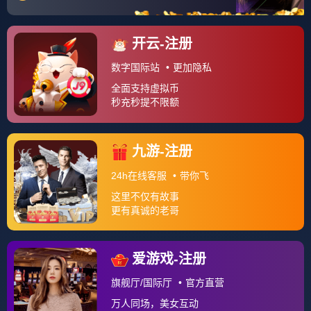
这位葡萄牙裔归化前锋用两射一传的完美表现,彻底主导了这场小组赛
最强对话的走向。
开局闪电战，努涅斯首开纪录
比赛仅仅开始7分钟，意大利便取得梦幻开局，基耶萨在左路强行突破
后传中，比利时中卫费斯解围不远，皮球落在禁区弧顶的努涅斯脚
下，这位乌拉圭出生的锋线杀手没有丝毫犹豫，迎球直接凌空抽射，
皮如出膛炮弹般直挂球门右上死角,比利时门将卡斯特尔斯甚至来不及
做出任何扑救动作。
这粒进球不仅是努涅斯个人世界杯首球，更彻底点燃了意大利全队的
士气，此后15分钟内，意大利控球率一度高达68%，几乎将比利时完
全压制在半场之内，第26分钟，努涅斯再度展现其恐怖的门前嗅觉
——在一次角球混战中，他机敏地抢在维尔通亨身前完成捅射，皮球
击中左侧立柱弹入网窝，2比0，短短26分钟,努涅斯便完成梅开二度。
中场绞杀，比利时被迫变阵
两球落后的比利时并非没有反击机会，第34分钟，德布劳内送出精妙
直塞，卢卡库获得单刀良机，但意大利门将多纳鲁马用一次“世纪扑