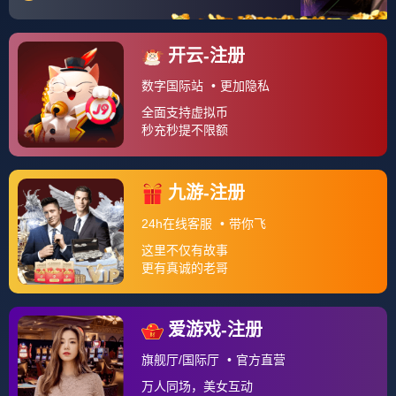
——3比0的比分背后，是桑巴军团在进攻端的全面爆发，而若昂·费利
克斯那记石破天惊的致命一击,更是将这场比赛的激情推向了最高潮。
比赛从一开始就呈现出明显的控场态势，巴西队并未急于猛攻，而是
通过中场的细腻传导，不断试探冰岛的防守阵线，冰岛队一如往常，
摆出铁桶般的5-4-1防线，意图压缩空间，让巴西的进攻陷入泥潭，这
支巴西队显然有备而来，主教练在赛前布置的战术核心十分明确——
用边中结合的快速转移，调动冰岛防线的重心，一旦出现缝隙,立刻以
最锐利的直塞撕开缺口。
上半场第28分钟，巴西队的耐心终于收获了回报，那是一次典型的巴
西式进攻：左后卫高速插上，与内马尔打出撞墙配合后下底传中，皮
球被冰岛后卫勉强解围，却落在禁区弧顶无人盯防的帕奎塔脚下，他
没有选择直接射门，而是将球巧妙地分向右路，跟进的拉菲尼亚迎球
怒射，冰岛门将奋力扑出，但皮球并未远离，就在这一瞬间，一道黄
色的身影如猎豹般杀出——若昂·费利克斯！他抢在两名冰岛后卫合围
之前，用一脚冷静到极致的推射，将球稳稳送入球门远角，1比0！整
个球场瞬间沸腾。
这粒进球，正是费利克斯“致命一击”能力的完美体现，在巴西队层层