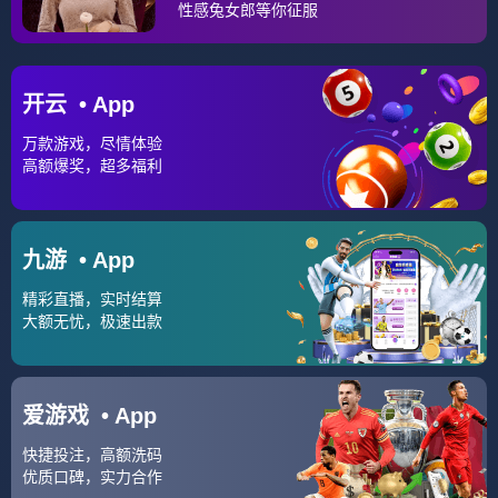
推进、不断施压的过程中，他始终像一把藏在鞘中的利剑，等待对手
防线露出哪怕一丝破绽，当机会来临时，他没有丝毫犹豫，动作简洁
高效，却承载着千钧之力，那不仅是一个进球,更是对冰岛心理防线的
沉重一击。
领先之后，巴西队的进攻愈发不可收拾，他们不再满足于控制节奏，
而是开始全面提升攻击速率，第44分钟，巴西队打出教科书式的快速
反击，从后场断球到前场完成射门，仅仅用时12秒，经过5脚传递，