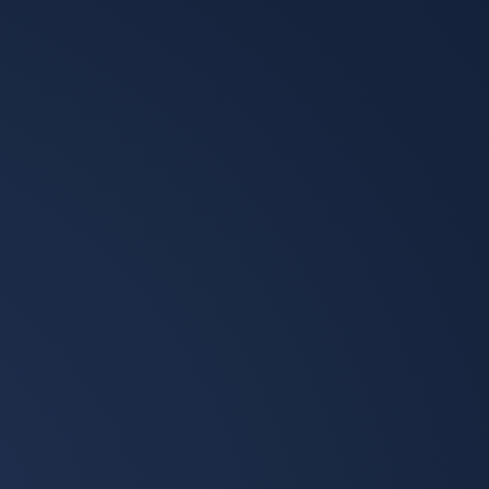
员、效力于俄超的边锋阿卜杜拉耶夫如同游走在丛林中的猎
被主场压力束缚了手脚，传球失误增多,中场核心3号彼得罗