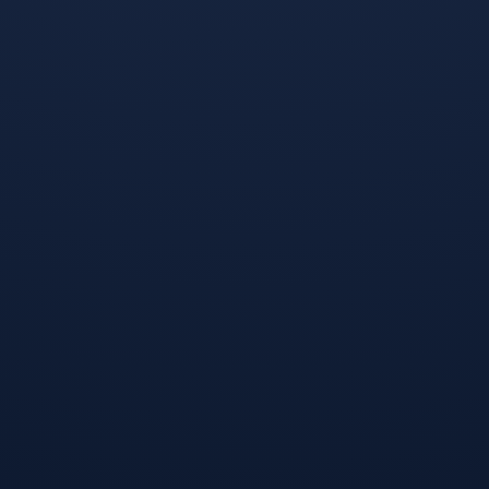
次触球都意义非凡。”赛后，本场最佳球员吉鲁在采访时喘着粗气，但眼中
克斯坦值得尊敬，但我们的门将格奥尔基耶夫拯救了球队，他是真正的英