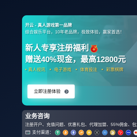
开云专注提供全球足球篮球赛事即时比分直播服务，kai
首页
赛程公布
世界杯热点
Contact us
Home