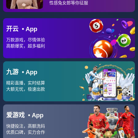
足球的魅力就在于它的不可预测性,当伊朗队几乎用肉搏战的方式耗尽
了克罗地亚上半场的组织能力，所有人以为这场比赛的剧本将是“波斯
铁骑爆冷绞杀格子军团”时，属于超级球星的光芒终究还是不可阻挡地
绽放了，下半场开始后，克罗地亚队明显进行了战术调整，他们收缩
了阵型，不再迷恋于中场的无效传控，而是将球权更多地直接交到贝
林厄姆脚下，这位被誉为“未来十年中场核心”的年轻人，在巨大的压
力下展现出与他年龄不符的冷静与果敢，面对伊朗队双人甚至三人包
夹的防守，贝林厄姆不再选择回传，而是用一次次干净利落的转身和