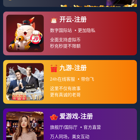
“矛与盾”的较量——伊朗队以纪律严明、身体对抗强悍和防守反击著
称，而克罗地亚则依靠莫德里奇接班人贝林厄姆的灵动调度，试图在
波斯铁骑的铜墙铁壁中撕开缺口。
比赛的上半场,出乎了所有人的预料，伊朗队并没有像往常一样选择保
守的防守反击，而是从第一分钟起就展现出了令人窒息的侵略性，他
们利用恐怖的体能优势和极具针对性的高位逼抢，彻底压制了克罗地
亚的中场出球，伊朗队的前场三叉戟像三头饥饿的猎豹，不断在克罗
地亚后防线与中场之间的真空地带进行穿插，克罗地亚的控球率一度
被压制到不足四成，他们的传球成功率更是跌至世界杯开赛以来的最
低点，第27分钟，伊朗队通过一次教科书式的边路强行突破后传中，
高中锋塔雷米在禁区内的头球攻门稍稍偏出立柱，惊出克罗地亚球迷
一身冷汗，这一刻，伊朗队的战术意图已经非常明显：他们不仅要
赢，还要用最“伊朗”的方式——由守转攻瞬间的爆发力与身体对抗的
绝对优势——摧毁克罗地亚的心理防线，整个上半场，克罗地亚只有
一次射门，且偏离球门，场边的克罗地亚主帅面色凝重，他深知，如
果放任伊朗队这么踢下去，比赛的走向将难以控制。