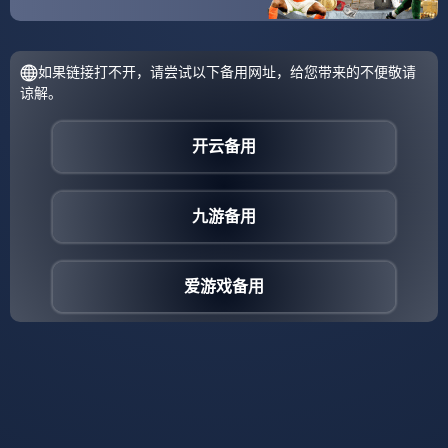
精准的斜向调度，将克罗地亚的进攻从边路撕开。
第62分钟,比赛的转折点到来了，伊朗队后场的一次传球失误，贝林厄
姆如同嗅觉灵敏的猎手，第一时间完成抢断，他没有选择分边，而是
带球直扑禁区，在面对两名伊朗后卫关门防守的瞬间，他用一个轻巧
的“油炸丸子”人球分过，紧接着在角度极小的情况下，用外脚背打出
一记极具旋转的兜射，皮球划出一道诡异的弧线，绕过了伊朗门将的
十指关，重重撞入网窝，1-0！这粒进球如同打碎了伊朗队精心构筑的
堡垒，也彻底点燃了克罗地亚进攻端的野火，贝林厄姆的这次个人英