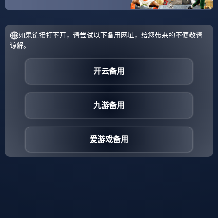
晰的头脑和稳定的执行力。
这场胜利是新疆队的里程碑，也可能是CBA联赛国际化进程的缩影，
越来越多世界级球星的加入，不仅提升了联赛观赏性，更通过他们的
职业精神影响着中国篮球的生态，字母哥这样的“关键先生”，正在用
一场场经典比赛，重新定义外援在中国篮球中的角色——他们不再是
单纯的得分机器,而是能够带领球队走向胜利的领袖。
终场哨响后，字母哥将比赛用球轻轻放在中场logo上，向看台深深鞠
躬，这个希腊人，在距离家乡万里之遥的乌鲁木齐，成为了这座城市
的英雄，而新疆队的赛季，因为这场生死战的胜利，因为这位关键先
生的存在,突然变得充满想象。
当东方铁骑遇上希腊神话，碰撞出的不仅是胜利的火花，更是篮球跨
越国界的魅力，字母哥的关键一击，不仅拯救了新疆队的赛季，也为
CBA联赛增添了又一经典时刻，在篮球的世界里，有些夜晚注定被铭
记,有些英雄注定被传颂。
Prev:开云下载-阿什拉夫爆发撕裂防线，挪威连续得分压制瑞士，北
欧风暴席卷欧洲