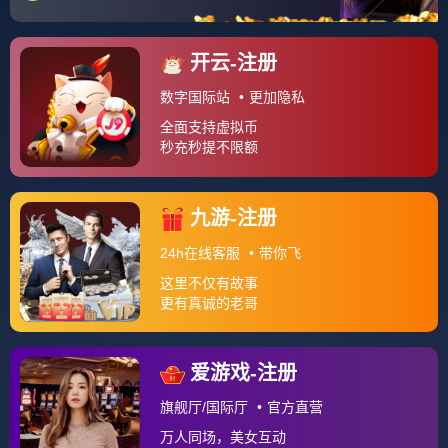
腊外援，扬尼斯·阿德托昆博。
比赛还剩最后37秒，双方战成109平，新疆队进攻，球在外线传导，
活塞的防守密不透风，进攻时间只剩5秒，球终于传到弧顶的字母哥手
中，面对两人封堵，他运球强突，在身体几乎失去平衡的情况下高难
度后仰跳投——球进！111：109！整个红山体育馆瞬间沸腾，随后活
塞关键一攻被字母哥封盖,新疆锁定胜局。
这记准绝杀，只是字母哥今晚神奇表现的缩影，全场比赛，他砍下38
分、15个篮板、7次助攻和4次盖帽的全面数据，在球队最需要得分的
第三节，他单节独得16分，几乎以一己之力顶住了活塞的反扑浪潮，
当队友手感冰凉时，是他一次次冲进内线制造杀伤；当防守端出现漏
洞时，又是他及时补位,送出惊天大帽。
字母哥的价值远不止数据所能体现，在更衣室里，他是凝聚团队的精
神领袖；在训练场上，他是最早到最晚走的榜样，本赛季初加盟新疆
时，他曾因语言和文化差异一度挣扎，但很快用职业态度征服了所有
人。“他不仅教我们如何打球，更教我们如何赢球。”新疆队年轻后卫
齐麟如是说。