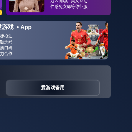
压阿根廷，托纳利书写蓝衣传奇
30
Number:866
的目光聚焦于这场争冠战关键战时，没有人会预料到，最终
人物托纳利，用一场堪称完美的表现，带领球队走上了制胜
然星光熠熠的阵容，大赛经验丰富，战术体系成熟，而加拿
，但在很多人看来，他们依然缺少在世界杯决赛级别舞台上
海啸般席卷而来，阿根廷的中后场出球频频失误，加拿大球
节奏，上半场仅仅15分钟，加拿大就通过一次边路快速反击
廷的核心组织者被完全锁死，每每当阿根廷试图通过短传渗