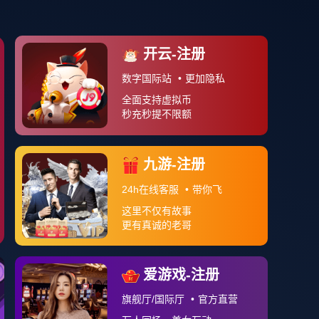
中文版
English