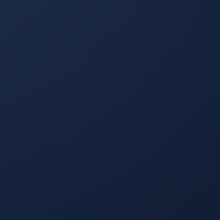
道，他的闪耀，不仅仅属于尼日利亚，更属于全世界热爱足球