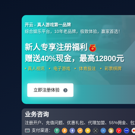
开云专注提供全球足球篮球赛事即时比分直播服务，kai
首页
赛程公布
世界杯热点
Contact us
Home