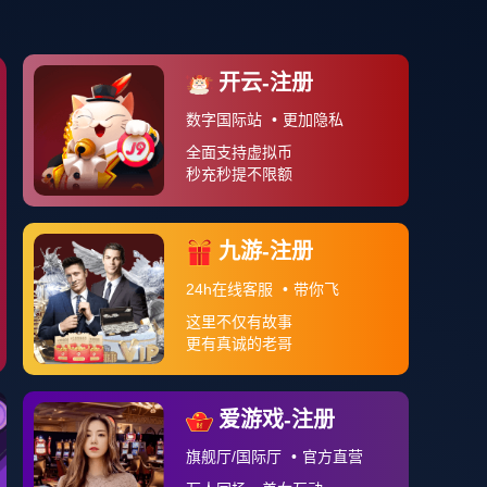
中文版
English