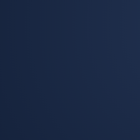
尽管这只是
达，赛后，