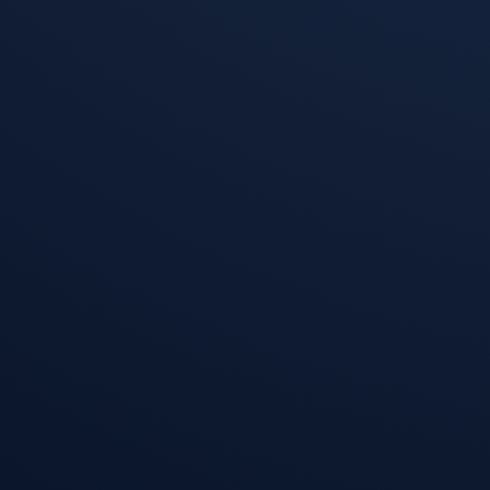
经典之
2026世
胜利让他们
是一名前锋
绿茵场上还
闪耀，必将