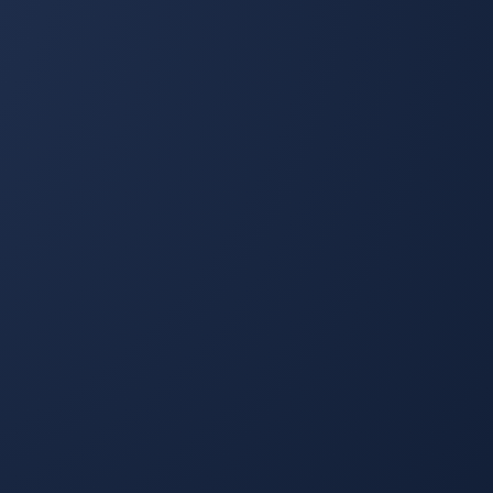
典进行身体对抗的笨办法，转而依靠快速传导和灵巧跑位撕
赛后被认为是改变战局的关键，比赛第23分钟，正是范戴克
门得分，1比0！
，下半场开场仅10分钟，范戴克再次展现了他在后防线上
击中利用角球机会头槌破门，帮助泰国队再次领先。