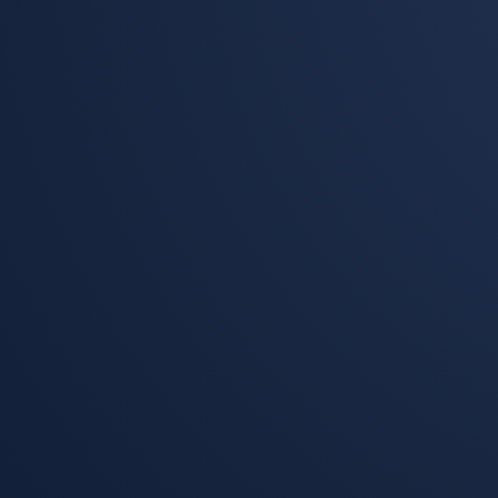
从第一分钟
开对手防线
在中场的一
落后之后的
不可逾越的