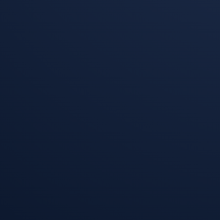
比赛进入到
10分钟，
但范戴克和
停补时的最
范戴克！他
这个夜晚,
史册的压哨
“这就是足