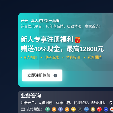
开云专注提供全球足球篮球赛事即时比分直播服务，kai
首页
赛程公布
世界杯热点
Contact us
Home