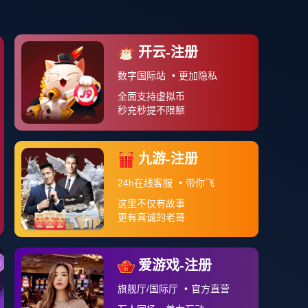
中文版
English